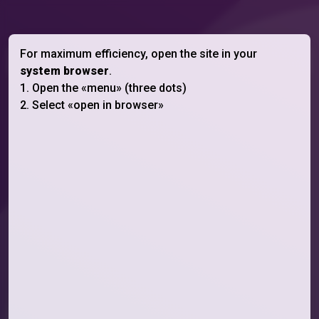
For maximum efficiency, open the site in your
Назад
system browser
.
1. Open the «menu» (three dots)
Банер "Відкрити в нормальному
2. Select «open in browser»
браузері"
Цей банер відображатиметься в браузерах TikTok,
Instagram та Telegram.
Для демонстрації, конкретно на цій сторінці він
відображається в всіх браузерах.
Щоб побачити банер ще раз, онови сторінку.